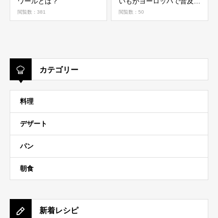
ワールとは？
いもがヨーロッパで普及す
るまでのお話
閲覧数：381
閲覧数：50
カテゴリー
料理
デザート
パン
朝食
新着レシピ