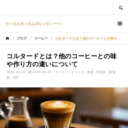
SEARCH
かっちんきっちんのレシピノート
ブログ
コーヒー
コルタードとは？他のコーヒーとの味や作り方の違いについて
ホーム
コルタードとは？他のコーヒーとの味
や作り方の違いについて
2024.06.24
2024.06.25
コーヒー
ドリンク
食材 豆知識
閲覧
数：487