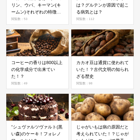
リン、ウバ、キーマン(キ
は？グルテンが原因で起こ
ームン)それぞれの特徴に
る病気とは？
ついて
閲覧数：53
閲覧数：112
コーヒーの香りは800以上
カカオ豆は通貨に使われて
の化学成分で出来てい
いた！？古代文明の知られ
た！？
ざる歴史
閲覧数：49
閲覧数：98
“シュヴァルツヴァルト(黒
じゃがいもは病の原因だと
い森)のケーキ！フォレノ
考えられていた！？じゃが