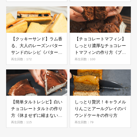
【クッキーサンド】ラム香
【チョコレートマフィン】
る、大人のレーズンバター
しっとり濃厚なチョコレー
サンドのレシピ《バターク
トマフィンの作り方《ブラ
リーム》
ックビスケット》
再生回数：172
再生回数：100
【簡単タルトレシピ】白い
しっとり贅沢！キャラメル
チョコレートタルトの作り
りんごとアールグレイのパ
方《休ませずに縮まないタ
ウンドケーキの作り方
ルト生地》《マスカルポー
再生回数：115
再生回数：79
ネとチョコレート》