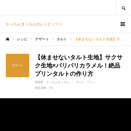
SEARCH
かっちんきっちんのレシピノート
レシピ
デザート
タルト
【休ませないタルト生地】サクサク生地×パリパリカラメル！絶品プリンタルトの作り方
ホーム
【休ませないタルト生地】サクサ
ク生地×パリパリカラメル！絶品
デザート
プリンタルトの作り方
投稿者 :
かっちんきっちん
タルト
プリン
再生回数：55