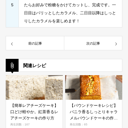
5
たらお好みで粉糖をかけてカットし、完成です。一
日目はパリッとしたカラメル、二日目以降はしっと
りしたカラメルを楽しめます！
前の記事
次の記事
関連レシピ
【簡単レアチーズケーキ】
【パウンドケーキレシピ】
口どけ軽やか。紅茶香るレ
バニラ香るしっとりキャラ
アチーズケーキの作り方
メルパウンドケーキの作り
方
再生回数：167
再生回数：65