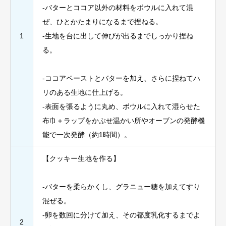
-バターとココア以外の材料をボウルに入れて混
ぜ、ひとかたまりになるまで捏ねる。
1
-生地を台に出して伸びが出るまでしっかり捏ね
る。
-ココアペーストとバターを加え、さらに捏ねてハ
リのある生地に仕上げる。
-表面を張るように丸め、ボウルに入れて湿らせた
布巾＋ラップをかぶせ温かい所やオーブンの発酵機
能で一次発酵（約1時間）。
【クッキー生地を作る】
-バターを柔らかくし、グラニュー糖を加えてすり
混ぜる。
-卵を数回に分けて加え、その都度乳化するまでよ
2