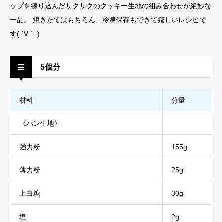
ップを練り込んだサクサクのクッキー生地の組み合わせが絶妙な
一品。 焼きたてはもちろん、冷凍保存もできて嬉しいレシピで
す( ´∀｀ )
5個分
材料
分量
《パン生地》
強力粉
155g
薄力粉
25g
上白糖
30g
塩
2g