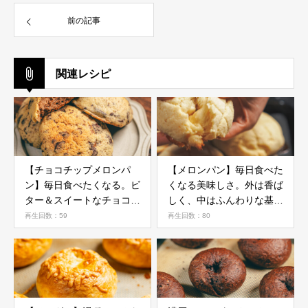
前の記事
関連レシピ
【チョコチップメロンパ
【メロンパン】毎日食べた
ン】毎日食べたくなる。ビ
くなる美味しさ。外は香ば
ター＆スイートなチョコチ
しく、中はふんわりな基本
ップメロンパンの作り方
のメロンパンの作り方
再生回数：59
再生回数：80