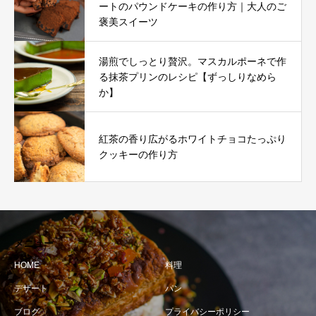
ートのパウンドケーキの作り方｜大人のご
褒美スイーツ
湯煎でしっとり贅沢。マスカルポーネで作
る抹茶プリンのレシピ【ずっしりなめら
か】
紅茶の香り広がるホワイトチョコたっぷり
クッキーの作り方
メニュー
HOME
料理
デザート
パン
ブログ
プライバシーポリシー