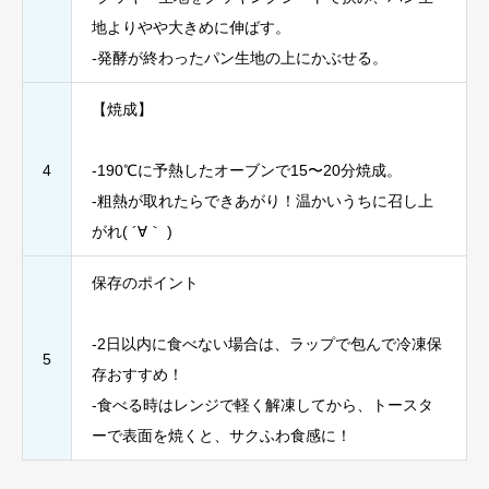
地よりやや大きめに伸ばす。
-発酵が終わったパン生地の上にかぶせる。
【焼成】
4
-190℃に予熱したオーブンで15〜20分焼成。
-粗熱が取れたらできあがり！温かいうちに召し上
がれ( ´∀｀ )
保存のポイント
-2日以内に食べない場合は、ラップで包んで冷凍保
5
存おすすめ！
-食べる時はレンジで軽く解凍してから、トースタ
ーで表面を焼くと、サクふわ食感に！