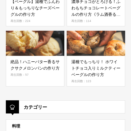
【ベーグル】湯種でふんわ
濃厚チョコがとろける！ふ
り＆もっちりなチーズベー
わもちチョコレートベーグ
グルの作り方
ルの作り方《ラム酒香る》
《チョコレートレシピ》
再生回数：224
再生回数：114
絶品！ハニーバター香るサ
湯種でもっちり！ ホワイ
クサクメロンパンの作り方
トチョコ入りミルクティー
ベーグルの作り方
再生回数：57
再生回数：123
カテゴリー
料理